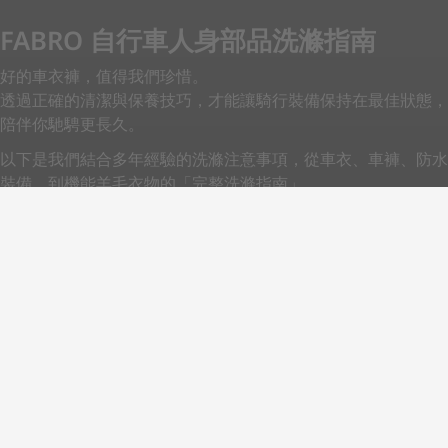
FABRO 自行車人身部品洗滌指南
好的車衣褲，值得我們珍惜。
透過正確的清潔與保養技巧，才能讓騎行裝備保持在最佳狀態，
陪伴你馳騁更長久。
以下是我們結合多年經驗的洗滌注意事項，從車衣、車褲、防水
裝備，到機能羊毛衣物的「完整洗滌指南」。
立即探索
Back to top