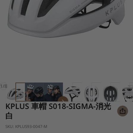
of
1
/
8
KPLUS 車帽 S018-SIGMA-消光
白
SKU:
KPLUS93-0047-M