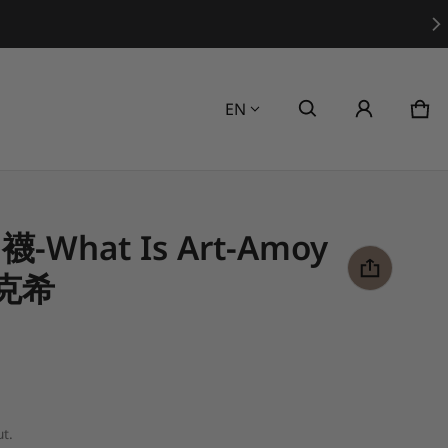
Language
EN
Car
0 i
-What Is Art-Amoy
克希
t.