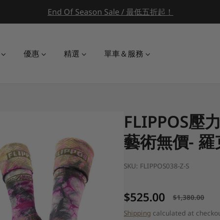
End Of Season Sale / 最低五折起！
優惠
精選
單車＆服務
FLIPPOS壓力襪
藝術無價- 羅
SKU:
FLIPPOS038-Z-S
$525.00
$1,380.00
Sale price
Regular price
Shipping
calculated at checkou