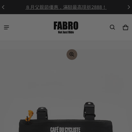
End Of Season Sale / 最低五折起！
Ca
0 
ct information