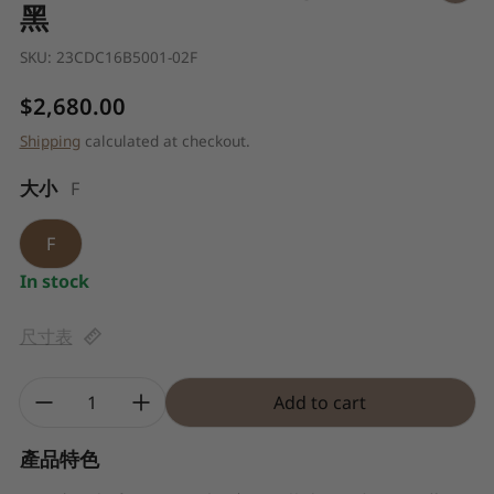
黑
SKU:
23CDC16B5001-02F
Regular price
$2,680.00
Shipping
calculated at checkout.
大小
F
F
In stock
尺寸表
Quantity:
Add to cart
產品特色