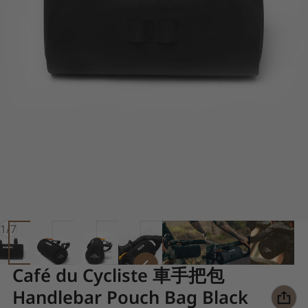
of
1
/
7
Café du Cycliste 車手把包
Handlebar Pouch Bag Black