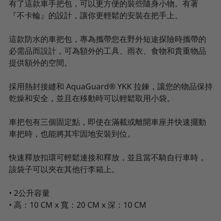
有了這款車手把包，可以更方便的裝些隨身小物。有著
『不卡輪』的設計，讓你更輕鬆的安裝在把手上。
這款防水的車把包，專為攜帶您在野外短途探險時攜帶的
必需品而設計，可為額外的工具、雨衣、食物和貴重物品
提供額外的空間。
採用熱封接縫和 AquaGuard® YKK 拉鍊，讓您的物品保持
乾燥和安全，並且在移動時可以輕鬆取用小袋。
車把包有三個固定點，即使在滿載或離開車座并快速擺動
車把時，也能將其牢固地安裝到位。
快速釋放扣環可輕鬆連接和釋放，並且當不騎自行車時，
該袋子可以夾在其他行李箱上。
• 2公升容量
• 高：10 CM x 寬：20 CM x 深：10 CM