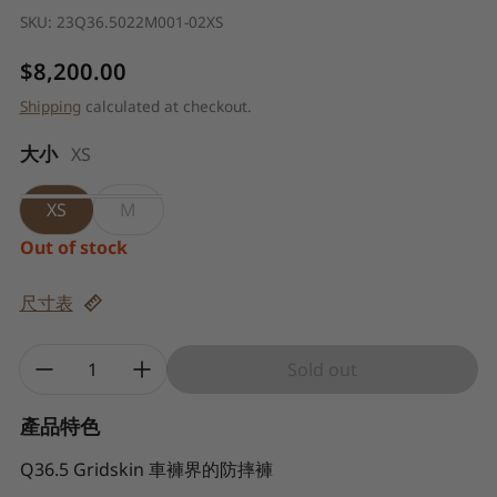
SKU:
23Q36.5022M001-02XS
Regular price
$8,200.00
Shipping
calculated at checkout.
大小
XS
XS
M
Out of stock
尺寸表
Quantity:
Sold out
產品特色
Q36.5 Gridskin 車褲界的防摔褲