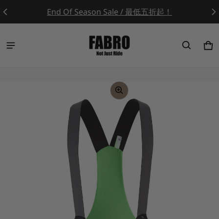
End Of Season Sale / 最低五折起！
Ca
0 
ct information