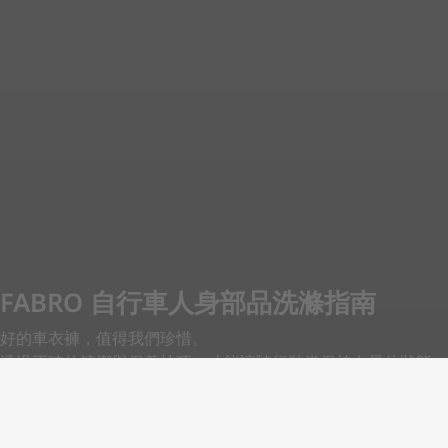
FABRO 自行車人身部品洗滌指南
好的車衣褲，值得我們珍惜。
透過正確的清潔與保養技巧，才能讓騎行裝備保持在最佳狀態，
陪伴你馳騁更長久。
以下是我們結合多年經驗的洗滌注意事項，從車衣、車褲、防水
裝備，到機能羊毛衣物的「完整洗滌指南」。