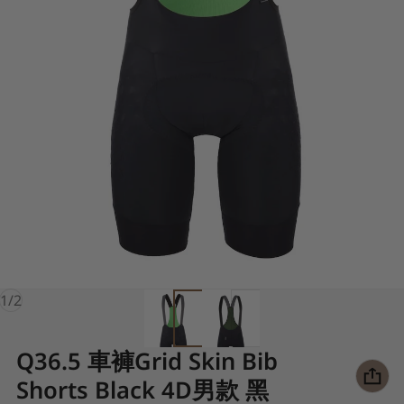
of
1
/
2
Q36.5 車褲Grid Skin Bib
Shorts Black 4D男款 黑