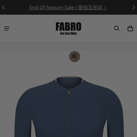
End Of Season Sale / 最低五折起！
Ca
0 
ct information