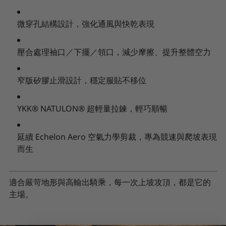
微穿孔結構設計，強化通風與快乾表現
壓合處理袖口／下擺／領口，減少摩擦、提升整體空力
窄版矽膠止滑設計，穩定服貼不移位
YKK® NATULON® 超輕量拉鍊，輕巧順暢
延續 Echelon Aero 空氣力學剪裁，專為競速與爬坡表現
而生
適合嚴苛地形與高輸出騎乘，每一次上坡攻頂，都是它的
主場。