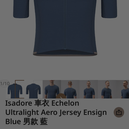
of
1
/
10
Isadore 車衣 Echelon
Ultralight Aero Jersey Ensign
Blue 男款 藍