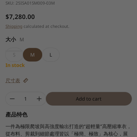
SKU:
25ISA01SM009-03M
Regular price
$7,280.00
Shipping
calculated at checkout.
大小
M
S
M
L
In stock
尺寸表
Quantity:
Add to cart
產品特色
一件為極限爬坡與高強度輸出打造的“超輕量”高壓縮車衣，
從布料、剪裁到細節處理皆以「極簡、極致」為核心，展