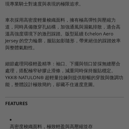
現專業騎士對速度與表現的極限追求。
車衣採用高密度輕量梭織面料，擁有極高彈性與壓縮力
道，同時具備微穿孔結構，加強通風與濕氣排散，適合高
溫高強度環境下的激烈踩踏。版型延續 Echelon Aero
Jersey 的空力輪廓，服貼如影隨形，帶來絕佳的踩踏效率
與整體氣動性。
細節處理同樣輕盈精準：袖口、下擺與領口皆採無縫壓合
處理，搭配極窄矽膠止滑條，減重同時保持服貼穩定。
YKK® NATULON® 超輕量拉鍊則提供順暢的穿脫與微調功
能，整體設計極致簡約，卻藏不住速度意圖。
FEATURES
高密度梭織面料，極致輕盈與高壓縮並存