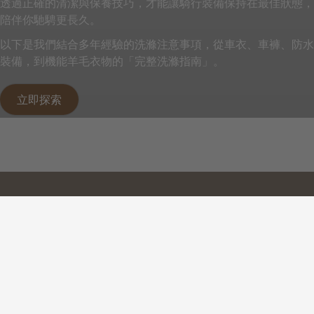
透過正確的清潔與保養技巧，才能讓騎行裝備保持在最佳狀態，
陪伴你馳騁更長久。
以下是我們結合多年經驗的洗滌注意事項，從車衣、車褲、防水
裝備，到機能羊毛衣物的「完整洗滌指南」。
立即探索
Back to top
聯絡我們