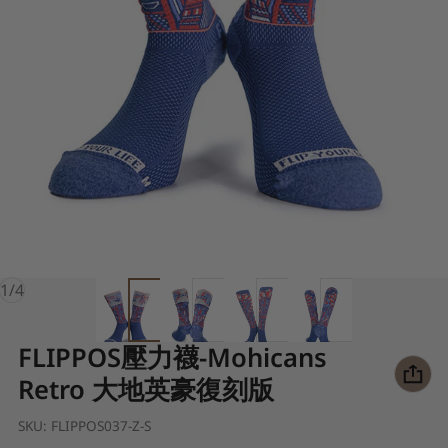
of
1
/
4
FLIPPOS壓力襪-Mohicans
Retro 大地英豪復刻版
SKU:
FLIPPOS037-Z-S