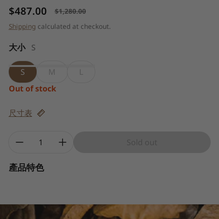
$487.00
$1,280.00
Sale price
Regular price
Shipping
calculated at checkout.
大小
S
S
M
L
Out of stock
尺寸表
Quantity:
Sold out
產品特色