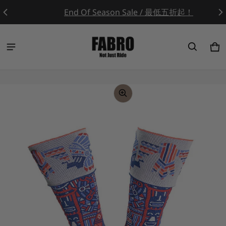
End Of Season Sale / 最低五折起！
Ca
0 
ct information