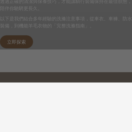
透過正確的清潔與保養技巧，才能讓騎行裝備保持在最佳狀態，
陪伴你馳騁更長久。
以下是我們結合多年經驗的洗滌注意事項，從車衣、車褲、防水
裝備，到機能羊毛衣物的「完整洗滌指南」。
立即探索
Back to top
聯絡我們