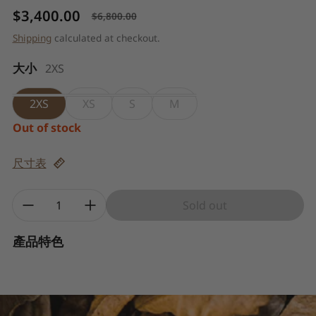
$3,400.00
$6,800.00
Sale price
Regular price
Shipping
calculated at checkout.
大小
2XS
2XS
XS
S
M
Out of stock
尺寸表
Quantity:
Sold out
產品特色