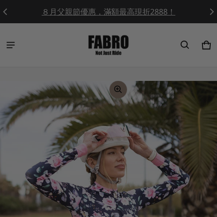
End Of Season Sale / 最低五折起！
Ca
0 
ct information