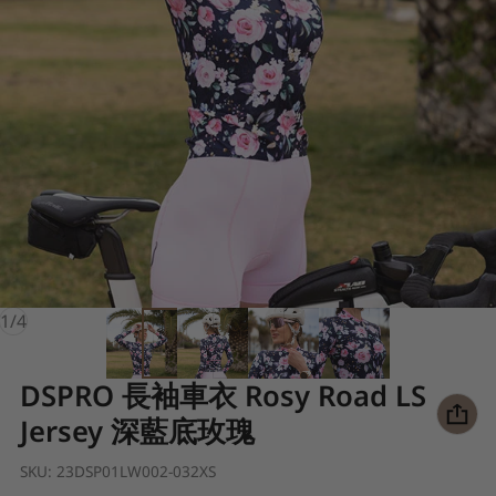
of
1
/
4
DSPRO 長袖車衣 Rosy Road LS
Jersey 深藍底玫瑰
SKU:
23DSP01LW002-032XS