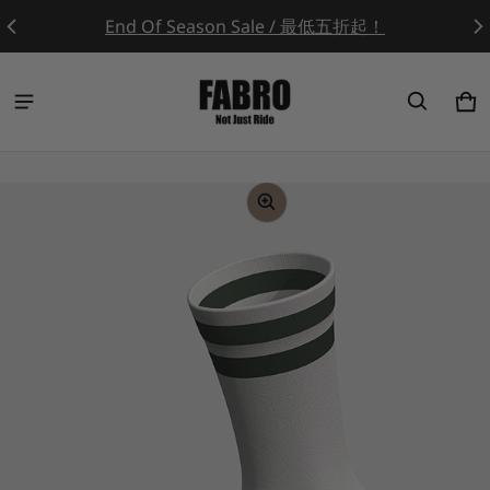
End Of Season Sale / 最低五折起！
Ca
0 
ct information