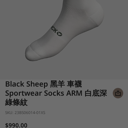
Black Sheep 黑羊 車襪
Sportwear Socks ARM 白底深
綠條紋
SKU:
23BS06014-01XS
Regular price
$990.00