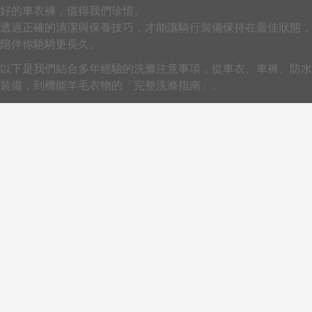
好的車衣褲，值得我們珍惜。
透過正確的清潔與保養技巧，才能讓騎行裝備保持在最佳狀態，
陪伴你馳騁更長久。
以下是我們結合多年經驗的洗滌注意事項，從車衣、車褲、防水
裝備，到機能羊毛衣物的「完整洗滌指南」。
立即探索
Back to top
聯絡我們