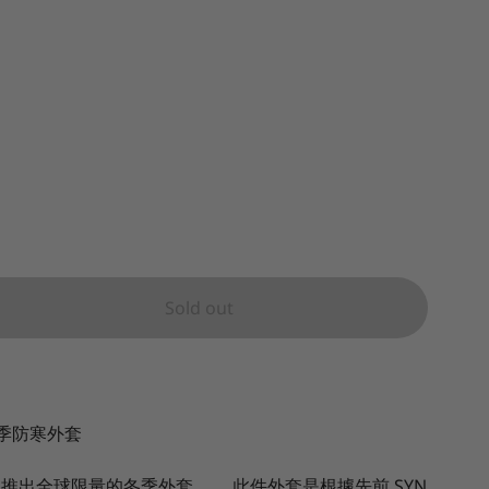
Sold out
 冬季防寒外套
歲末年終，推出全球限量的冬季外套。 此件外套是根據先前 SYN