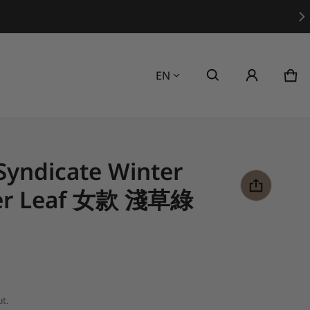
Language
EN
Car
0 i
yndicate Winter
ger Leaf 女款 淺草綠
t.