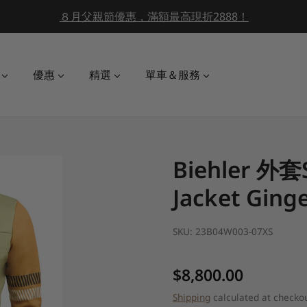
End Of Season Sale / 最低五折起！
優惠
精選
單車＆服務
Biehler 外套S
Jacket Gin
SKU:
23B04W003-07XS
Regular price
$8,800.00
Shipping
calculated at checkou