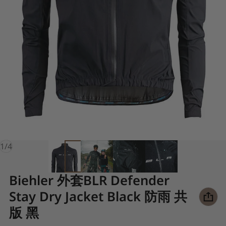
of
1
/
4
Biehler 外套BLR Defender
Stay Dry Jacket Black 防雨 共
版 黑