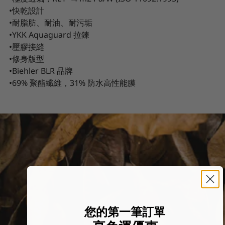
•快乾設計
•耐脂肪、耐油、耐污垢
•YKK Aquaguard 拉鍊
•壓膠接縫
•修身版型
•Biehler BLR 品牌
•69% 聚酯纖維，31% 防水高性能膜
您的第一筆訂單