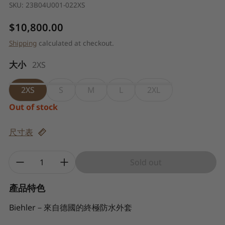
SKU:
23B04U001-022XS
Regular price
$10,800.00
Shipping
calculated at checkout.
大小
2XS
2XS
S
M
L
2XL
Out of stock
尺寸表
Quantity:
Sold out
產品特色
Biehler－來自德國的終極防水外套