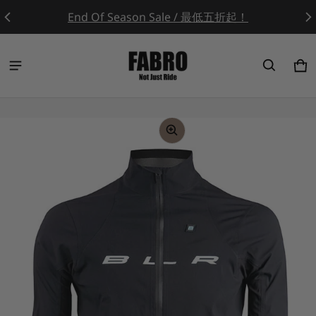
End Of Season Sale / 最低五折起！
Ca
0 
ct information