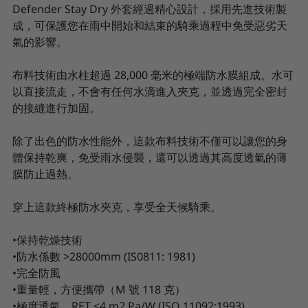
Defender Stay Dry 外套經過精心設計，採用先進技術製
成，可保護您在雨中開始和結束的騎乘過程中免受惡劣天
氣的影響。
布料技術由水柱超過 28,000 毫米的極端防水膜組成。水可
以直接流走，不會有任何水滴進入夾克，並透過完全密封
的接縫進行加固。
除了出色的防水性能外，這款布料技術不僅可以讓您的身
體保持乾爽，免受雨水侵襲，還可以透過其高度透氣的薄
膜防止過熱。
穿上這款終極防水夾克，享受全天候騎乘。
•保持乾燥技術
•防水係數 >28000mm (IS0811: 1981)
•完全防風
•重量輕，方便攜帶（M 號 118 克）
•極度透氣，RET <4 m2 Pa/W (ISO 11092:1993)