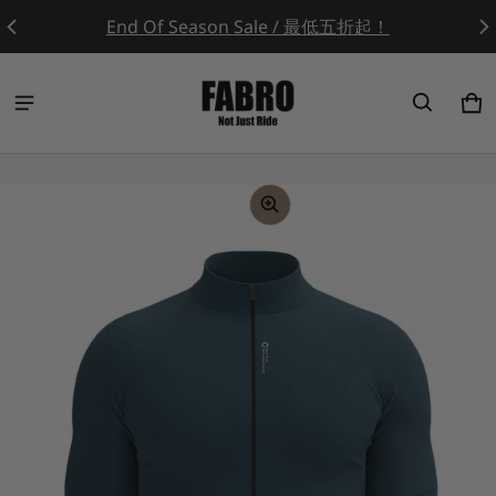
End Of Season Sale / 最低五折起！
Ca
0 
ct information