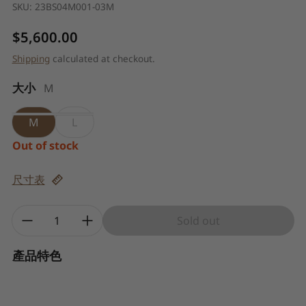
SKU:
23BS04M001-03M
Regular price
$5,600.00
Shipping
calculated at checkout.
大小
M
M
L
Out of stock
尺寸表
Quantity:
Sold out
產品特色