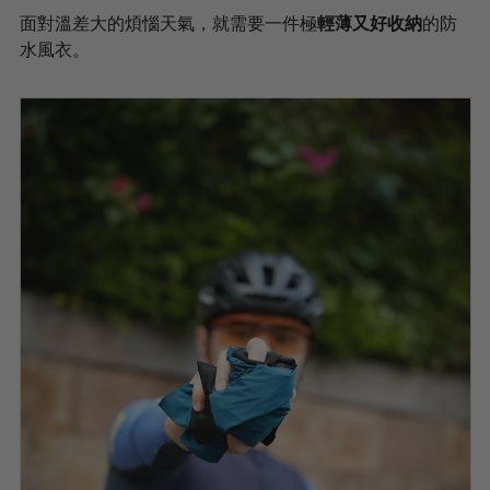
面對溫差大的煩惱天氣，就需要一件極
輕薄又好收納
的防
水風衣。