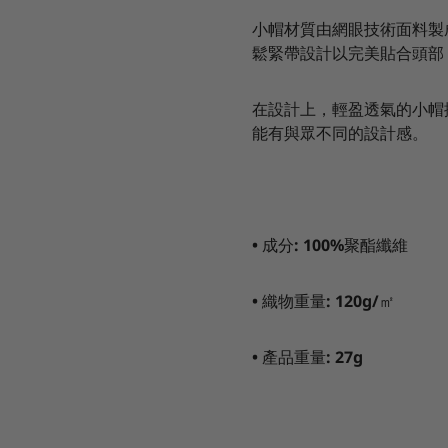
小帽材質由網眼技術面料製
鬆緊帶設計以完美貼合頭部
在設計上，輕盈透氣的小帽
能有與眾不同的設計感。
•
成分
: 100%
聚酯纖維
•
織物重量
: 120g/
㎡
•
產品重量
: 27g