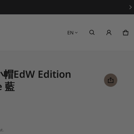
Language
EN
Car
0 i
小帽EdW Edition
e 藍
t.