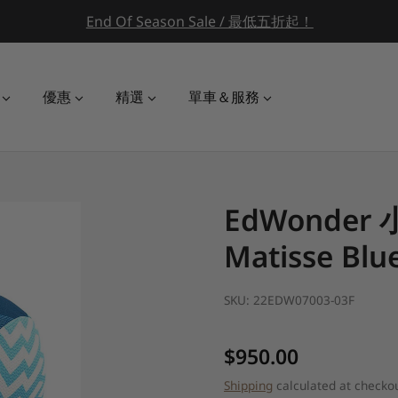
End Of Season Sale / 最低五折起！
優惠
精選
單車＆服務
EdWonder 
Matisse Blu
SKU:
22EDW07003-03F
Regular price
$950.00
Shipping
calculated at checkou