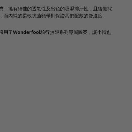
成，擁有絕佳的透氣性及出色的吸濕排汗性，且後側採
，而內襯的柔軟抗菌額帶則保證我們配戴的舒適度。
採用了
Wonderfool
騎行無限系列專屬圖案，讓小帽也