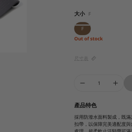
大小
F
F
Out of stock
尺寸表
Quantity:
產品特色
採用防潑水面料製成，既滿
扣帶，以保障完美適配度與
處理。超柔軟止汗額帶可滿