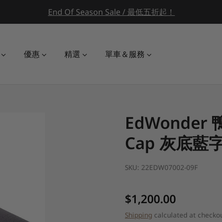
End Of Season Sale / 最低五折起！
優惠
精選
單車＆服務
EdWonder 
Cap 灰底藍
SKU:
22EDW07002-09F
Regular price
$1,200.00
Shipping
calculated at checkou