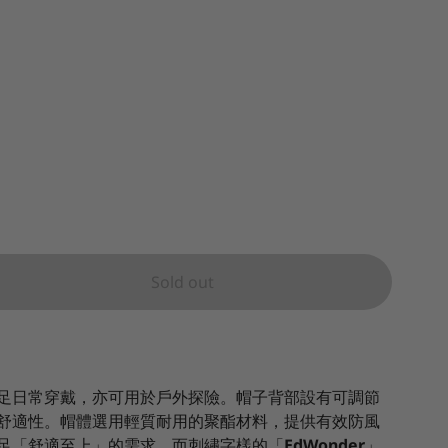
Sold out
足日常穿戴，亦可用於戶外探險。帽子背部設有可調節
舒適性。帽體選用輕質耐用的聚酯材料，提供有效防風
足「舒適至上」的需求，而刺繡字樣的「
EdWonder
」