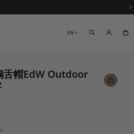
Language
EN
Car
0 i
鴨舌帽EdW Outdoor
字
t.