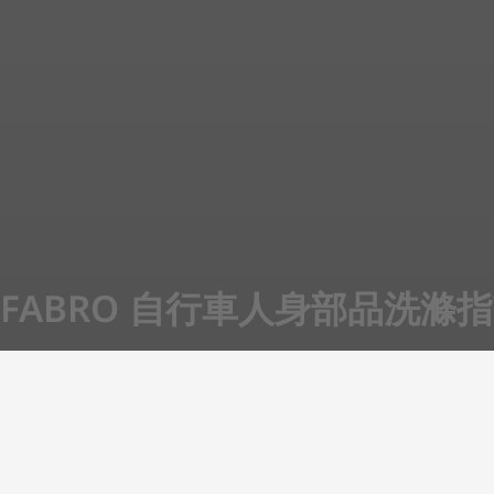
FABRO 自行車人身部品洗滌
好的車衣褲，值得我們珍惜。
透過正確的清潔與保養技巧，才能讓騎行裝備保持在最佳狀態，
以下是我們結合多年經驗的洗滌注意事項，從車衣、車褲、防水
「完整洗滌指南」。