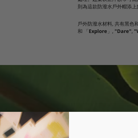
則為這款防潑水戶外帽添上
戶外防潑水材料,
共有黑色
和
「
Explore
」,
"Dare"
,
"