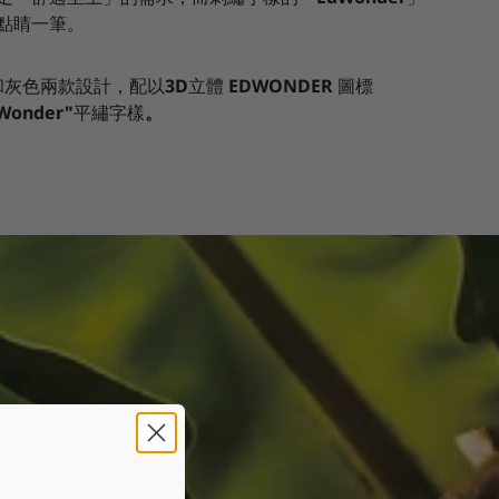
點睛一筆。
和灰色兩款設計，配以
3D
立體
EDWONDER
圖標
Wonder"
平繡字樣
。