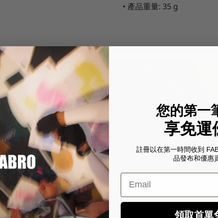
•
產品重量
: 35 g
您的第一
享免運
註冊以在第一時間收到 FA
品發布和優惠
Email
領取首單