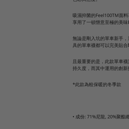
吸濕抑菌的
Feel100TM
面料
享用了一頓愜意至極的美味
無論是剛入坑的單車新手，
具的單車襪都可以完美貼合
且最重要的是，此款單車襪
持久度，而其中運用的創新
*此款為較保暖的冬季款
•
成份
: 71%
尼龍,
20%
聚酯纖