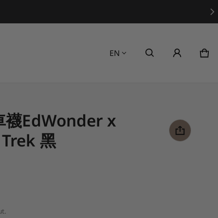
Language
EN
Car
0 i
車襪EdWonder x
 Trek 黑
t.