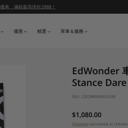
End Of Season Sale / 最低五折起！
優惠
精選
單車＆服務
EdWonder 
Stance Dare
SKU:
22EDW06003-02M
Regular price
$1,080.00
Shipping
calculated at checkou