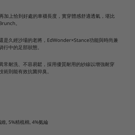
再加上恰到好處的車襪長度，實穿體感舒適透氣，堪比
Brunch
。
還是久經沙場的老將，
EdWonder×Stance
功能與時尚兼
騎行中的足部狀態。
異常耐洗、不容易鬆，採用優質耐用的紗線以增強耐穿
技術則能有效抗菌抑臭。
維,
5%
精梳棉,
4%
氨綸