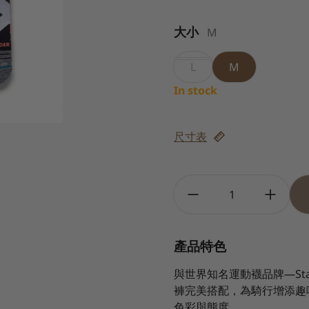
大小
M
L
M
In stock
尺寸表
Quantity:
產品特色
與世界知名運動襪品牌
—St
褲完美搭配，為騎行增添趣
色彩與態度。