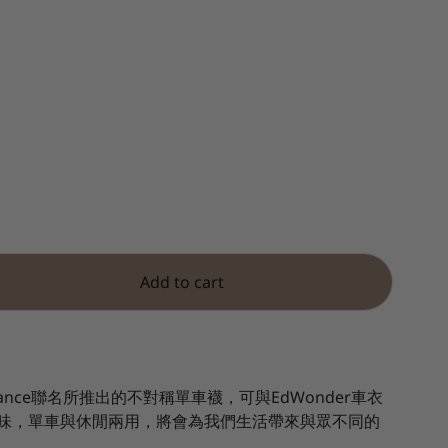
Add to cart
ance
聯名所推出的不對稱單車襪，可與
EdWonder
車衣
味，單車與休閒兩用，將會為我們生活帶來與眾不同的