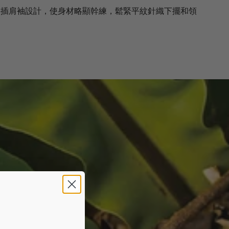
形剪裁，插肩袖設計，使身材略顯幹練，鬆緊平紋針織下擺和領