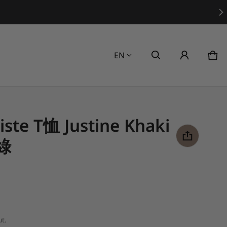
Language
EN
Car
0 i
iste T恤 Justine Khaki
綠
t.