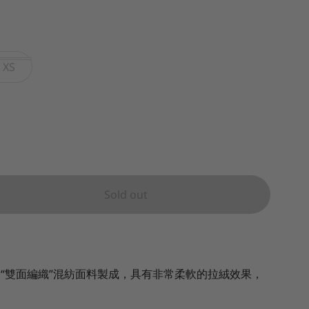
XS
Sold out
毛圈棉“雙面編織”混紡面料製成，具有非常柔軟的拉絨效果，