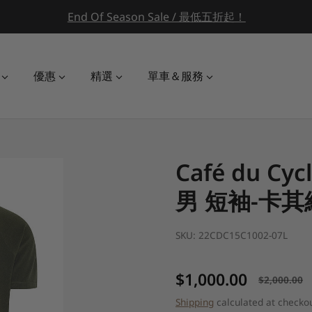
End Of Season Sale / 最低五折起！
優惠
精選
單車＆服務
Café du Cycl
男 短袖-卡其
SKU:
22CDC15C1002-07L
$1,000.00
$2,000.00
Sale price
Regular price
Shipping
calculated at checkou