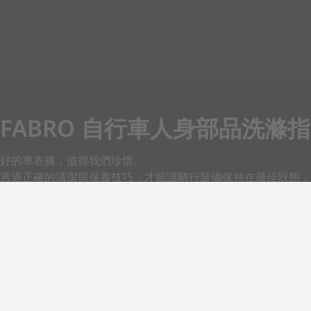
FABRO 自行車人身部品洗滌
好的車衣褲，值得我們珍惜。
透過正確的清潔與保養技巧，才能讓騎行裝備保持在最佳狀態，
以下是我們結合多年經驗的洗滌注意事項，從車衣、車褲、防水
「完整洗滌指南」。
立即探索