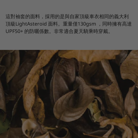
這對袖套的面料，採用的是與自家頂級車衣相同的義大利
頂級LightAsteroid 面料。重量僅130gsm ，同時擁有高達
UPF50+ 的防曬係數。非常適合夏天騎乘時穿戴。