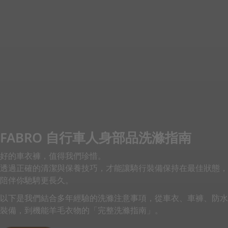
FABRO 自行車人身部品洗滌指南
好的車衣褲，值得我們珍惜。
透過正確的清潔與保養技巧，才能讓騎行裝備保持在最佳狀態，
陪伴你馳騁更長久。
以下是我們結合多年經驗的洗滌注意事項，從車衣、車褲、防水
裝備，到機能羊毛衣物的「完整洗滌指南」。