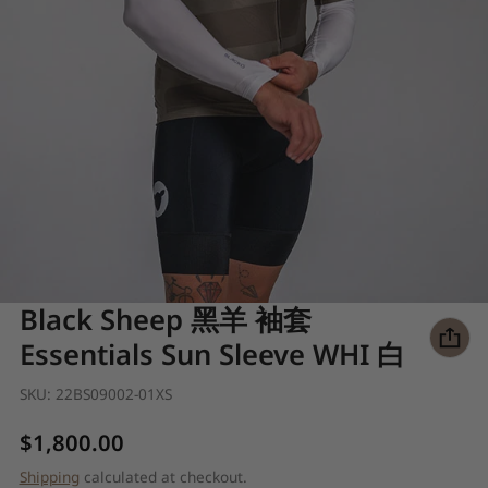
Black Sheep 黑羊 袖套
Essentials Sun Sleeve WHI 白
SKU:
22BS09002-01XS
Regular price
$1,800.00
Shipping
calculated at checkout.