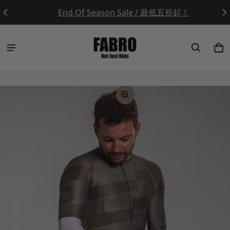
End Of Season Sale / 最低五折起！
Ca
0 
ct information