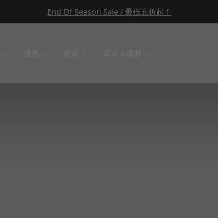
End Of Season Sale / 最低五折起！
級車衣專賣店
優惠
精選
單車＆服務