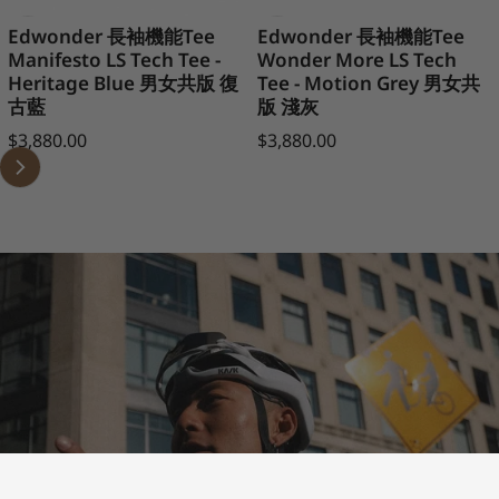
Edwonder 長袖機能Tee
Edwonder 長袖機能Tee
Manifesto LS Tech Tee -
Wonder More LS Tech
Heritage Blue 男女共版 復
Tee - Motion Grey 男女共
古藍
版 淺灰
Regular price
Regular price
$3,880.00
$3,880.00