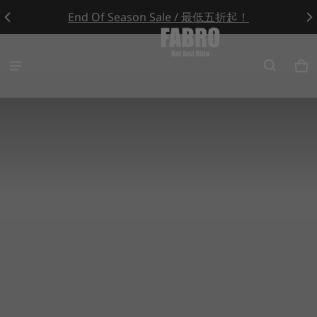
End Of Season Sale / 最低五折起！
Cycling FABRO
Ca
0 