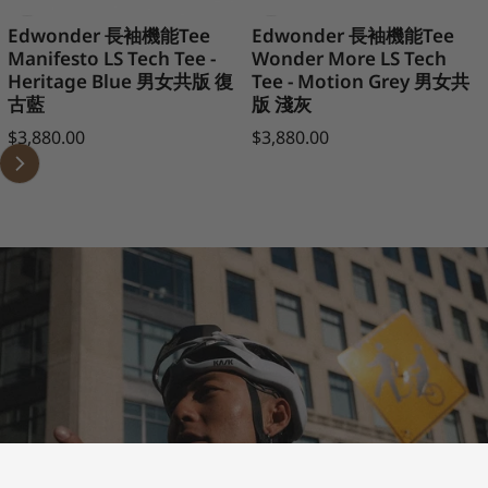
Edwonder 長袖機能Tee
Edwonder 長袖機能Tee
Manifesto LS Tech Tee -
Wonder More LS Tech
Heritage Blue 男女共版 復
Tee - Motion Grey 男女共
古藍
版 淺灰
Regular price
Regular price
$3,880.00
$3,880.00