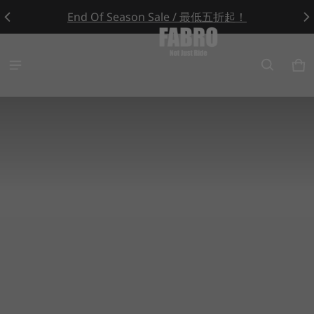
End Of Season Sale / 最低五折起！
Cycling FABRO
Ca
0 